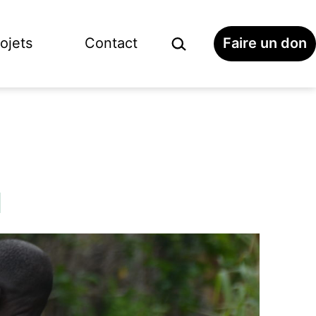
Search…
ojets
Contact
Faire un don
Open
menu
?